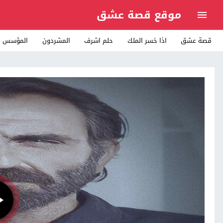
موقع قصة عشق
قصة عشق
اذا خسر الملك
حلم اشرف
المشردون
المؤسس ع