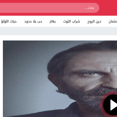
ثمان
دين الروح
شراب التوت
بهار
حب بلا حدود
حبات اللؤلؤ