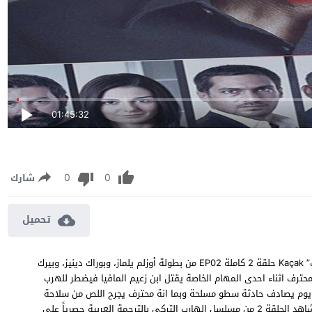
01:45:32
0
0
شارك
تحميل
مسلسل الهارب الحلقة 2 مترجمة مشاهدة وتحميل مسلسل “الهارب” Kaçak حلقة 2 كاملة EP02 من بطولة أوزلم يلماز، وبوراك دينيز، وبيرك
رف اثناء احدى المهام الخاصة يقتل ابن زعيم المافيا فيضطر للهرب
ات يوم يصادف حادثة سطو مسلحة وبما انة محترف يجرح اللص من سلاحة
مما يجعلة بطلاً ويتم نشر صورة ليبدأ يحس بالخطر لانكشاف امرة ، شاهد الحلقة 2 من مسلسل الهارب التركي بالترجمة العربية حصرياً على