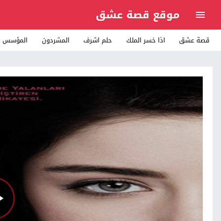
موقع قصة عشق
قصة عشق
اذا خسر الملك
حلم اشرف
المشردون
المؤسس ع