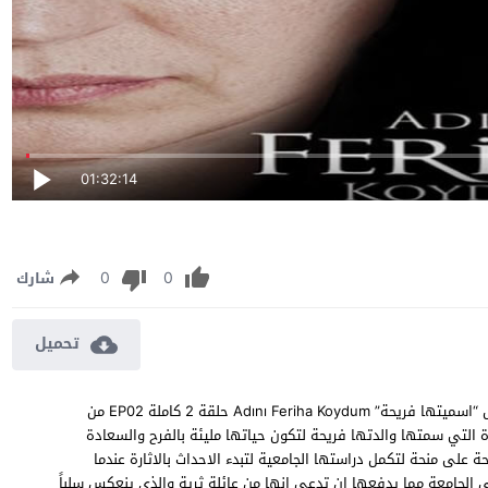
01:32:14
0
0
شارك
تحميل
مسلسل اسميتها فريحة الحلقة 2 مترجمة مشاهدة وتحميل مسلسل “اسميتها فريحة” Adını Feriha Koydum حلقة 2 كاملة EP02 من
 التي سمتها والدتها فريحة لتكون حياتها مليئة بالفرح والسعادة
ة على منحة لتكمل دراستها الجامعية لتبدء الاحداث بالاثارة عندما
 في الجامعة مما يدفعها ان تدعي انها من عائلة ثرية والذي ينعكس سلباً