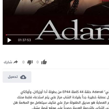
01:37:53
0
0
شارك
تحميل
مسلسل اضنالي الحلقة 44 مترجمة مشاهدة وتحميل مسلسل “اضنالي” Adanali حلقة 44 كاملة EP44 من بطولة أدا أوزركان، وأوكتاي
ل عصابة خطيرة جداً بقيادة الشاب مراز علي يتم استدعاء ضابط محنك
زعيم العصابة هو صديق الطفولة مراز علي فكيف سيتعامل مع المهمة هل