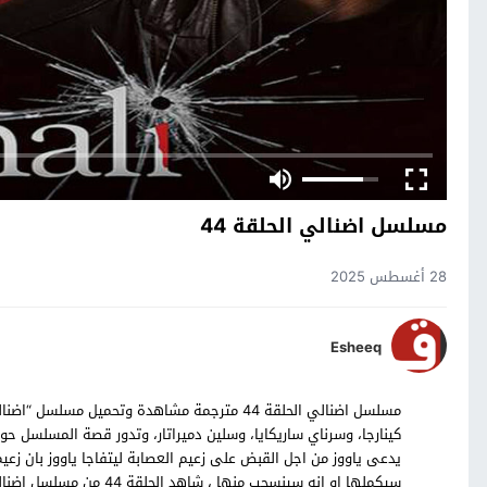
مسلسل اضنالي الحلقة 44
28 أغسطس 2025
Esheeq
كينارجا، وسرناي ساريكايا، وسلين دميراتار، وتدور قصة المسلسل حو
يدعى ياووز من اجل القبض على زعيم العصابة ليتفاجا ياووز بان 
سيكملها او انه سينسحب منها ، شاهد الحلقة 44 من مسلسل اضنالي التركي بالترجمة العربية حصرياً على موقع قصة عشق.