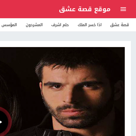
موقع قصة عشق
قصة عشق
اذا خسر الملك
حلم اشرف
المشردون
المؤسس ع