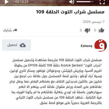
02:13:24
مسلسل شراب التوت الحلقة 109
7 ديسمبر 2025
0
0
شارك
تحميل
Esheeq
مسلسل شراب التوت الحلقة 109 مترجمة مشاهدة وتحميل مسلسل
“شراب التوت” Kızılcık Şerbeti حلقة 109 كاملة EP109 من بطولة
افريم ألاسيا، وباريش كيليتش، ودوغوكان غونغور، وستار تانري اوغين،
وسيلا ترك أوغلو ، وتدور قصة المسلسل حول علاقة حب تجمع بين
شابين من عائلتين شديدتين الخلاف مع بعضهم البعض مما يجعل نجاح
علاقتهم على المحك ورغم عنفوان علاقة الحب بينهم الا انهم
سيواجهون عاصفة قد تودي بنهاية علاقتهم ما لم يكونا اقوياء بما
فية الكفاية ، شاهد الحلقة 109 من مسلسل شراب التوت التركي
بالترجمة العربية حصرياً على موقع قصة عشق.