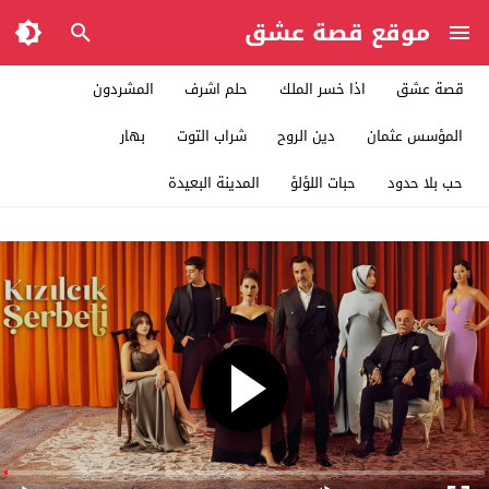
موقع قصة عشق
قصة عشق
اذا خسر الملك
حلم اشرف
المشردون
المؤسس عثمان
دين الروح
شراب التوت
بهار
حب بلا حدود
حبات اللؤلؤ
المدينة البعيدة