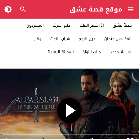
موقع قصة عشق
قصة عشق
اذا خسر الملك
حلم اشرف
المشردون
المؤسس عثمان
دين الروح
شراب التوت
بهار
حب بلا حدود
حبات اللؤلؤ
المدينة البعيدة