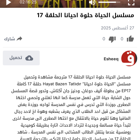
02:16:25
مسلسل الحياة حلوة احيانا الحلقة 17
27 أغسطس 2025
0
0
شارك
تحميل
Esheeq
مسلسل الحياة حلوة احيانا الحلقة 17 مترجمة مشاهدة وتحميل
مسلسل “الحياة حلوة احيانا” Hayat Bazen Tatlıdır حلقة 17 كاملة
EP17 من بطولة أليف دوغان، ودنيز جان آكتاش، وتدور قصة المسلسل
حول الشابة حياة التي تعمل مدرسة كما انها تعتني وتحمي اختها
الصغرى جوزدة التي تدرس في نفس المدرسة تواجه جوزدة بعض
المشاكل من قبل احد الطلاب الذي يعرف بشغبه وهوة اخ لاحد رجال
المافيا وهنا تقوم حياة بالانتقال مع اختها الصغرى الى مدرسة اخرى
لتبدأ حياة مسالمة وجديدة لتزداد الاحداث اثارة بطريقة كوميدية
رومنسية عندما ينتقل الطالب المشاغب الى نفس المدرسة ، شاهد
الحلقة 17 من مسلسل الحياة حلوة احيانا التركي بالترجمة العربية