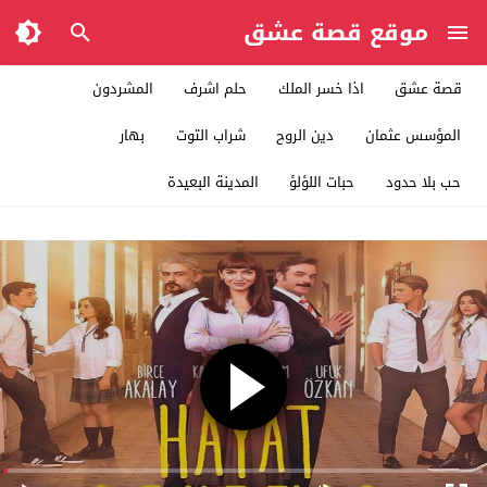
موقع قصة عشق
قصة عشق
اذا خسر الملك
حلم اشرف
المشردون
المؤسس عثمان
دين الروح
شراب التوت
بهار
حب بلا حدود
حبات اللؤلؤ
المدينة البعيدة