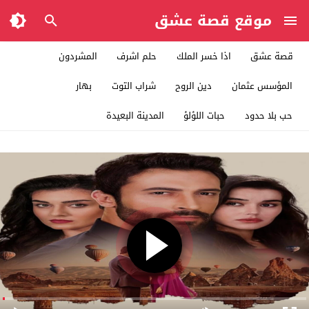
موقع قصة عشق
قصة عشق
اذا خسر الملك
حلم اشرف
المشردون
المؤسس عثمان
دين الروح
شراب التوت
بهار
حب بلا حدود
حبات اللؤلؤ
المدينة البعيدة