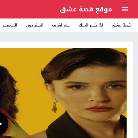
موقع قصة عشق
قصة عشق
اذا خسر الملك
حلم اشرف
المشردون
المؤسس ع