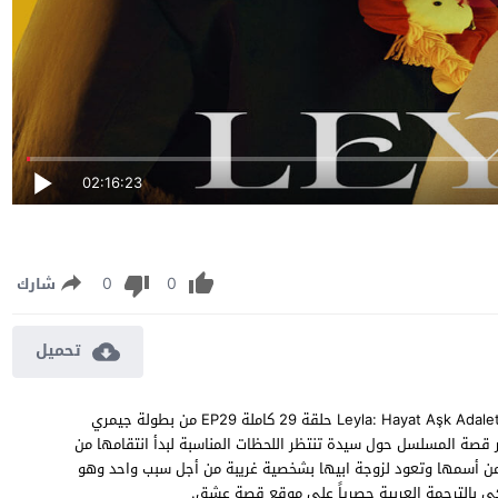
02:16:23
0
0
شارك
تحميل
مسلسل ليلى الحلقة 29 مترجمة مشاهدة وتحميل مسلسل “ليلى” Leyla: Hayat Aşk Adalet حلقة 29 كاملة EP29 من بطولة جيمري
ور قصة المسلسل حول سيدة تنتظر اللحظات المناسبة لبدأ انتقامها من
من أسمها وتعود لزوجة ابيها بشخصية غريبة من أجل سبب واحد وهو