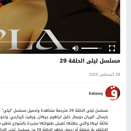
مسلسل ليلى الحلقة 29
28 أغسطس 2025
Esheeq
بايسال, البيران دويماز, خليل ابراهيم جيهان, ويغيت كيرازجي, وتد
قاتلة ابيها والتي جعلتها تعيش طفولتها مشردة بالشوارع فتغير 
الانتقام بلا شفقة أو رحمة، شاهد الحلقة 29 من مسلسل ليلى التركي بالترجمة العربية حصرياً على موقع قصة عشق.