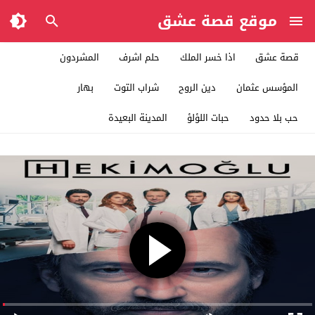
موقع قصة عشق
قصة عشق
اذا خسر الملك
حلم اشرف
المشردون
المؤسس عثمان
دين الروح
شراب التوت
بهار
حب بلا حدود
حبات اللؤلؤ
المدينة البعيدة