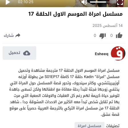
02:10:25
مسلسل امراة الموسم الاول الحلقة 17
14 أغسطس 2025
0
0
شارك
تحميل
Esheeq
مسلسل امراة الموسم الاول الحلقة 17 مترجمة مشاهدة وتحميل
مسلسل “امراة” Kadin حلقة 17 كاملة S01EP17 من بطولة أوزغه
أوزبيرينتشجي، وكانر سيندروك، وتدور قصة المسلسل حول المراة التي
يختفي زوجها فجئة لتبدأ رحلة معاناة مع اطفالها ولكن تسعى جاهدة
لتوفير حياة كريمة لهم رغم كل العقبات والاوقات الصعبة التي مرت
بها ثم تقابل شخص تبدأ معه الكثير من الاحداث المشوقة جدا ، شاهد
الحلقة 17 من مسلسل امراة التركي بالترجمة العربية حصرياً على موقع
قصة عشق.
تصنيفات
مسلسل امراة