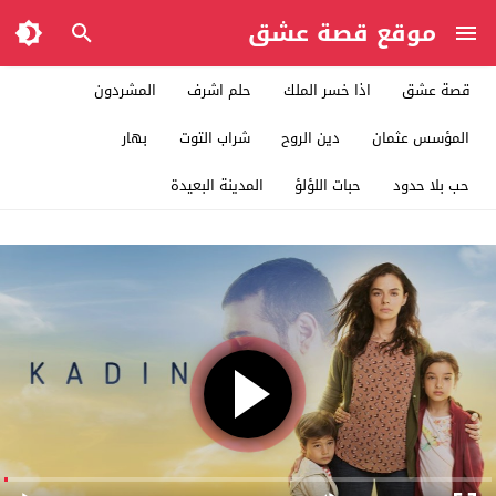
موقع قصة عشق
قصة عشق
اذا خسر الملك
حلم اشرف
المشردون
المؤسس عثمان
دين الروح
شراب التوت
بهار
حب بلا حدود
حبات اللؤلؤ
المدينة البعيدة