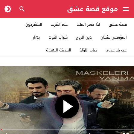
موقع قصة عشق
قصة عشق
اذا خسر الملك
حلم اشرف
المشردون
المؤسس عثمان
دين الروح
شراب التوت
بهار
حب بلا حدود
حبات اللؤلؤ
المدينة البعيدة