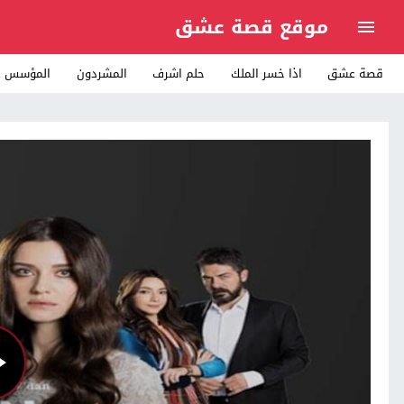
موقع قصة عشق
قصة عشق
اذا خسر الملك
حلم اشرف
المشردون
المؤسس ع