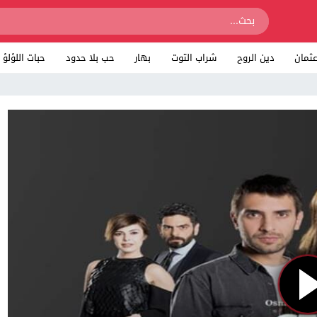
ثمان
دين الروح
شراب التوت
بهار
حب بلا حدود
حبات اللؤلؤ