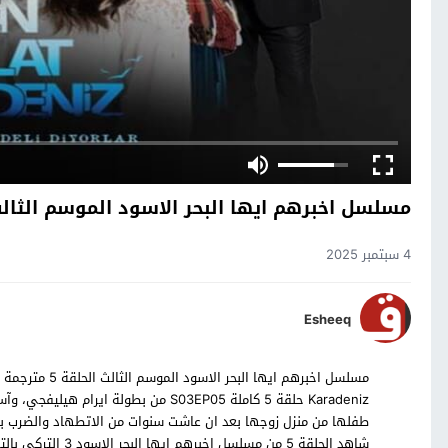
مسلسل اخبرهم ايها البحر الاسود الموسم الثالث 
4 سبتمبر 2025
Esheeq
Karadeniz حلقة 5 كاملة S03EP05 من بطو
طفلها من منزل زوجها بعد ان عاشت سنوات من الاتطهاد والضرب ب
شاهد الحلقة 5 من مسلسل اخبرهم ايها البحر الاسود 3 التركي بالترجمة العربية حصرياً على موقع قصة عشق.