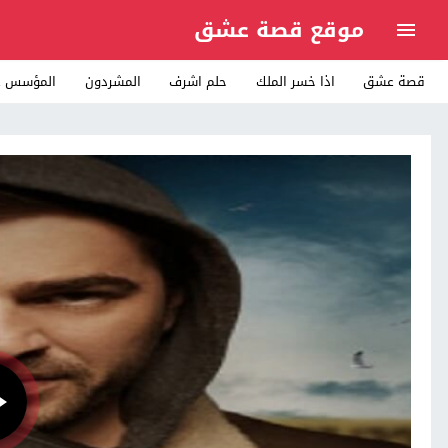
موقع قصة عشق
قصة عشق
اذا خسر الملك
حلم اشرف
المشردون
المؤسس ع