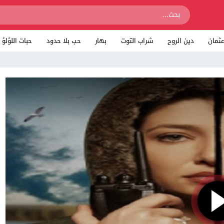
ثمان
دين الروح
شراب التوت
بهار
حب بلا حدود
حبات اللؤلؤ