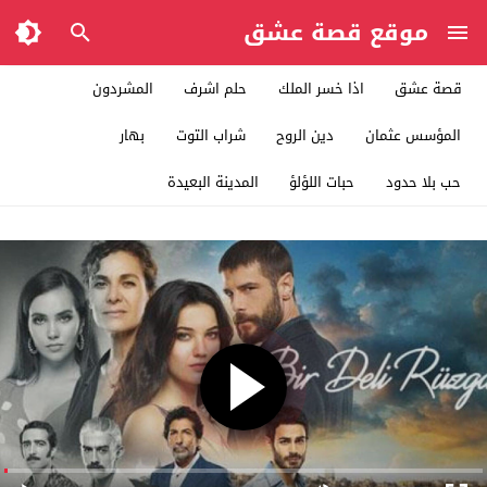
موقع قصة عشق
قصة عشق
اذا خسر الملك
حلم اشرف
المشردون
المؤسس عثمان
دين الروح
شراب التوت
بهار
حب بلا حدود
حبات اللؤلؤ
المدينة البعيدة