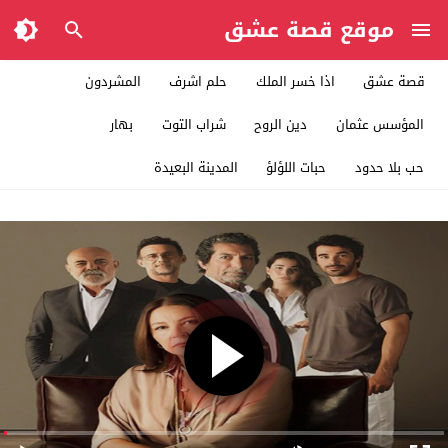
موقع قصة عشق
قصة عشق
اذا خسر الملك
حلم اشرف
المشردون
المؤسس عثمان
دين الروح
شراب التوت
بهار
حب بلا حدود
حبات اللؤلؤ
المدينة البعيدة