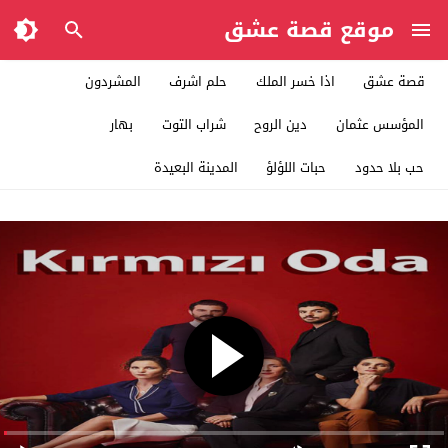
موقع قصة عشق
قصة عشق
اذا خسر الملك
حلم اشرف
المشردون
المؤسس عثمان
دين الروح
شراب التوت
بهار
حب بلا حدود
حبات اللؤلؤ
المدينة البعيدة