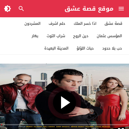
موقع قصة عشق
قصة عشق
اذا خسر الملك
حلم اشرف
المشردون
المؤسس عثمان
دين الروح
شراب التوت
بهار
حب بلا حدود
حبات اللؤلؤ
المدينة البعيدة