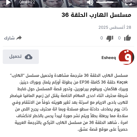
01:41:22
مسلسل الهارب الحلقة 36
28 أغسطس 2025
0
0
شارك
تحميل
Esheeq
مسلسل الهارب الحلقة 36 مترجمة مشاهدة وتحميل مسلسل “الهارب”
Kaçak حلقة 36 كاملة EP36 من بطولة أوزلم يلماز، وبوراك دينيز،
وبيرك هاكمان، وبيغوم بيرغورين، وتدور قصة المسلسل حول ضابط
شرطة محترف اثناء احدى المهام الخاصة يقتل ابن زعيم المافيا فيضطر
للهرب باحى الاريام مع اسرتة بعد تغير هويته خوفاً من الانتقام وفي
ذات يوم يصادف حادثة سطو مسلحة وبما انة محترف يجرح اللص من
سلاحة مما يجعلة بطلاً ويتم نشر صورة ليبدأ يحس بالخطر لانكشاف
امرة ، شاهد الحلقة 36 من مسلسل الهارب التركي بالترجمة العربية
حصرياً على موقع قصة عشق.