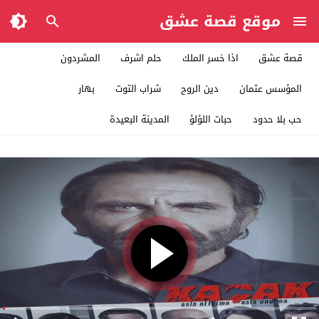
موقع قصة عشق
قصة عشق
اذا خسر الملك
حلم اشرف
المشردون
المؤسس عثمان
دين الروح
شراب التوت
بهار
حب بلا حدود
حبات اللؤلؤ
المدينة البعيدة