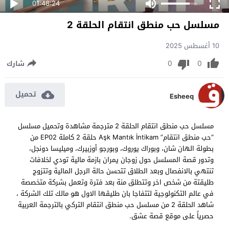
01:48:24
مسلسل حب منطق انتقام الحلقة 2
10 أغسطس 2025
0
0
شارك
تحميل
Esheeq
مسلسل حب منطق انتقام الحلقة 2 مترجمة مشاهدة وتحميل مسلسل
“حب منطق انتقام” Aşk Mantık İntikam حلقة 2 كاملة EP02 من
بطولة الهان شان، وبوراك يوروك، وبورجو أوزبيرك، وميليسا دونجل،
وتدور قصة المسلسل حول زوجان يمران بازمة مالية تودي لخلافات
تنتهي بالانفصال وبعد الطلاق تتحسن حالة الرجل المالية وتتزوج
طليقتة من شخص اخر وتتطلق منة بعد فترة وتعمل بشركة متخصصة
في عالم التكنولوجية لتتفاجا بان طليقها الاول هو مالك تلك الشركة ،
شاهد الحلقة 2 من مسلسل حب منطق انتقام التركي بالترجمة العربية
حصرياً على موقع قصة عشق.