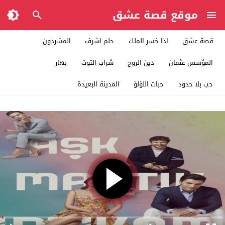
موقع قصة عشق
قصة عشق
اذا خسر الملك
حلم اشرف
المشردون
المؤسس عثمان
دين الروح
شراب التوت
بهار
حب بلا حدود
حبات اللؤلؤ
المدينة البعيدة