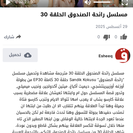
02:23:30
مسلسل رائحة الصندوق الحلقة 30
29 أغسطس 2025
0
0
شارك
تحميل
Esheeq
مسلسل رائحة الصندوق الحلقة 30 مترجمة مشاهدة وتحميل مسلسل
“رائحة الصندوق” Sandik Kokusu حلقة 30 كاملة EP30 من بطولة
أوزغه أوزبيرينتشجي، ديميت أكباغ، ميتين آكدولجير، ونجيب ميميلي,
وتدور قصة المسلسل حول ام وابنتها تعيشان علاقة مضطربة بسبب
علاقة كارسو بشاب لا يعجب امها تتوالا الايام وتنجب كارسو فتاة
جميلة وهنا تبدأ العلاقة بينهم تتقارب الا ان طلبت من ابنتها ان
تصتحب حفيدها بجولة للتسوق وهنا تحدث فاجعة لم تكن بالحسبان
عندما تعود الجدة لابنتها خالية الوفاض بون ابنها الصغير الذي تاه
منها خلال تسوقة لتكسر العلاقة بينهم بشكل قاطع وبدون عودة،
شاهد الحلقة 30 من مسلسل رائحة الصندوق التركي بالترجمة العربية