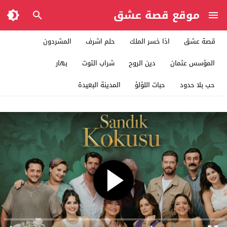
موقع قصة عشق
قصة عشق
اذا خسر الملك
حلم اشرف
المشردون
المؤسس عثمان
دين الروح
شراب التوت
بهار
حب بلا حدود
حبات اللؤلؤ
المدينة البعيدة