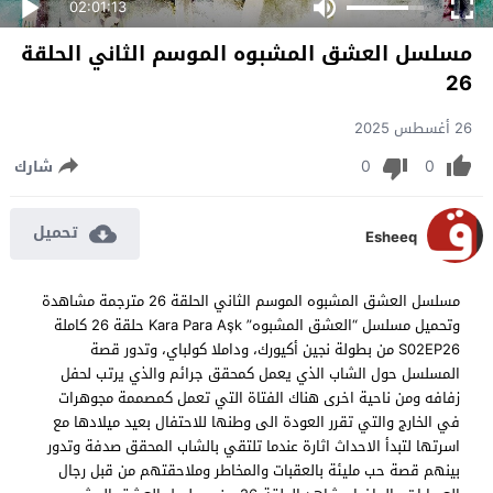
02:01:13
مسلسل العشق المشبوه الموسم الثاني الحلقة
26
26 أغسطس 2025
0
0
شارك
تحميل
Esheeq
مسلسل العشق المشبوه الموسم الثاني الحلقة 26 مترجمة مشاهدة
وتحميل مسلسل “العشق المشبوه” Kara Para Aşk حلقة 26 كاملة
S02EP26 من بطولة نجين أكيورك، وداملا كولباي، وتدور قصة
المسلسل حول الشاب الذي يعمل كمحقق جرائم والذي يرتب لحفل
زفافه ومن ناحية اخرى هناك الفتاة التي تعمل كمصممة مجوهرات
في الخارج والتي تقرر العودة الى وطنها للاحتفال بعيد ميلادها مع
اسرتها لتبدأ الاحداث اثارة عندما تلتقي بالشاب المحقق صدفة وتدور
بينهم قصة حب مليئة بالعقبات والمخاطر وملاحقتهم من قبل رجال