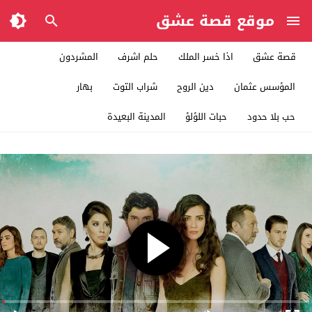
موقع قصة عشق
قصة عشق
اذا خسر الملك
حلم اشرف
المشردون
المؤسس عثمان
دين الروح
شراب التوت
بهار
حب بلا حدود
حبات اللؤلؤ
المدينة البعيدة