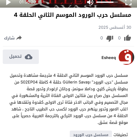
01:56:20
مسلسل حرب الورود الموسم الثاني الحلقة 4
30 أغسطس 2025
0
0
شارك
تحميل
Esheeq
مسلسل حرب الورود الموسم الثاني الحلقة 4 مترجمة مشاهدة وتحميل
مسلسل “حرب الورود” Güllerin Savaşı حلقة 4 كاملة S02EP04 من
بطولة باريش كليج، وداملا سونمز، وجانان ارغودار وتدور قصة
المسلسل حول صراع بين فتاتين الاولى الفتاة الثرية والمشهورة في
مجال التصميم وفي الجانب الاخر فتاة ترى الاولى كقدوة وتقلدها في
اغلب الامور وتدور بينهم حرب الورود لكسب حب الطبيب الناجح ، شاهد
الحلقة 4 من مسلسل حرب الورود التركي بالترجمة العربية حصرياً على
موقع قصة عشق.
تصنيفات
مسلسل حرب الورود