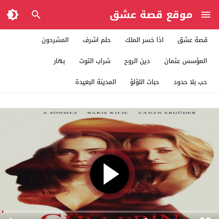
موقع قصة عشق
قصة عشق
اذا خسر الملك
حلم اشرف
المشردون
المؤسس عثمان
دين الروح
شراب التوت
بهار
حب بلا حدود
حبات اللؤلؤ
المدينة البعيدة