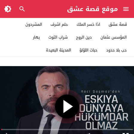
موقع قصة عشق
قصة عشق
اذا خسر الملك
حلم اشرف
المشردون
المؤسس عثمان
دين الروح
شراب التوت
بهار
حب بلا حدود
حبات اللؤلؤ
المدينة البعيدة