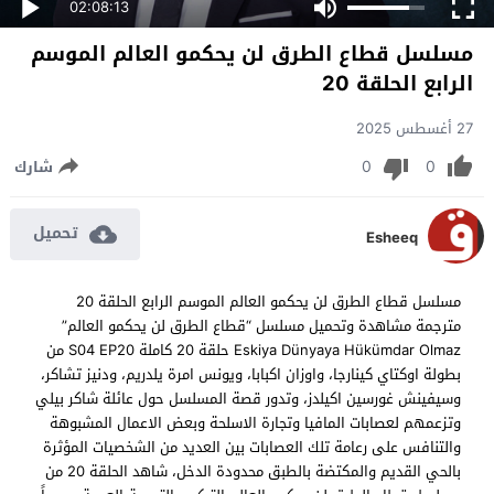
02:08:13
مسلسل قطاع الطرق لن يحكمو العالم الموسم
الرابع الحلقة 20
27 أغسطس 2025
0
0
شارك
تحميل
Esheeq
مسلسل قطاع الطرق لن يحكمو العالم الموسم الرابع الحلقة 20
مترجمة مشاهدة وتحميل مسلسل “قطاع الطرق لن يحكمو العالم”
Eskiya Dünyaya Hükümdar Olmaz حلقة 20 كاملة S04 EP20 من
بطولة اوكتاي كينارجا، واوزان اكبابا، ويونس امرة يلدريم، ودنيز تشاكر،
وسيفينش غورسين اكيلدز، وتدور قصة المسلسل حول عائلة شاكر بيلي
وتزعمهم لعصابات المافيا وتجارة الاسلحة وبعض الاعمال المشبوهة
والتنافس على رعامة تلك العصابات بين العديد من الشخصيات المؤثرة
بالحي القديم والمكتضة بالطبق محدودة الدخل، شاهد الحلقة 20 من