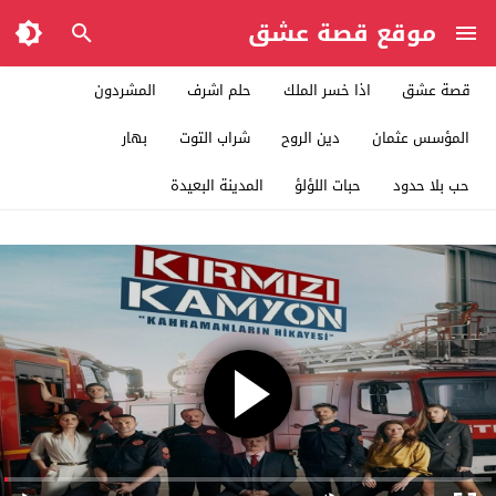
موقع قصة عشق
قصة عشق
اذا خسر الملك
حلم اشرف
المشردون
المؤسس عثمان
دين الروح
شراب التوت
بهار
حب بلا حدود
حبات اللؤلؤ
المدينة البعيدة