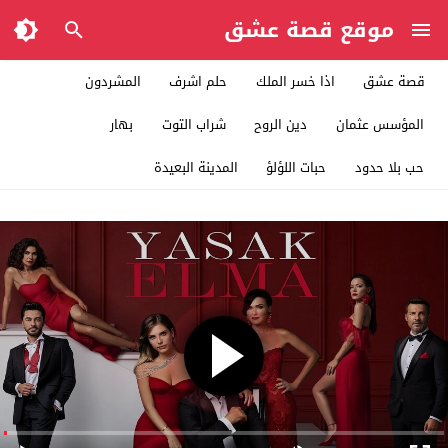
موقع قصة عشق
قصة عشق
اذا خسر الملك
حلم اشرف
المشردون
المؤسس عثمان
دين الروح
شراب التوت
بهار
حب بلا حدود
حبات اللؤلؤ
المدينة البعيدة