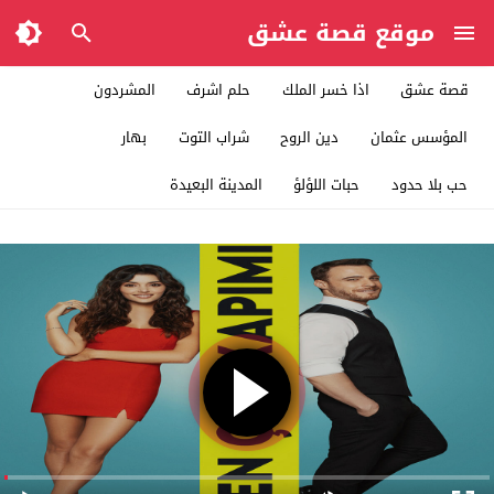
موقع قصة عشق
قصة عشق
اذا خسر الملك
حلم اشرف
المشردون
المؤسس عثمان
دين الروح
شراب التوت
بهار
حب بلا حدود
حبات اللؤلؤ
المدينة البعيدة