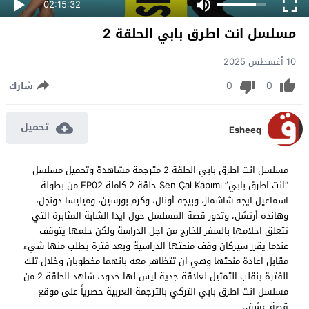
02:15:32
مسلسل انت اطرق بابي الحلقة 2
10 أغسطس 2025
0
0
شارك
تحميل
Esheeq
مسلسل انت اطرق بابي الحلقة 2 مترجمة مشاهدة وتحميل مسلسل
“انت اطرق بابي” Sen Çal Kapımı حلقة 2 كاملة EP02 من بطولة
اسماعيل ايجه شاشماز، وبيجه أونال، وكرم بورسين، وميليسا دونجل،
وهانده أرتشل، وتدور قصة المسلسل حول ايدا الشابة المثابرة التي
تتعلق احلامها بالسفر للخارج من اجل الدراسة ولكن حلمها يتوقف
عندما يقرر سيركان وقف منحتها الدراسية وبعد فترة يطلب منها شيء
مقابل اعادة منحتها وهي ان تتظاهر معه بانهما مخطوبان وخلال تلك
الفترة ينقلب التمثيل لعلاقة جدية ليس لها حدود، شاهد الحلقة 2 من
مسلسل انت اطرق بابي التركي بالترجمة العربية حصرياً على موقع
قصة عشق.