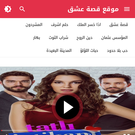
موقع قصة عشق
قصة عشق
اذا خسر الملك
حلم اشرف
المشردون
المؤسس عثمان
دين الروح
شراب التوت
بهار
حب بلا حدود
حبات اللؤلؤ
المدينة البعيدة