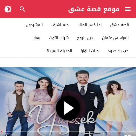
موقع قصة عشق
قصة عشق
اذا خسر الملك
حلم اشرف
المشردون
المؤسس عثمان
دين الروح
شراب التوت
بهار
حب بلا حدود
حبات اللؤلؤ
المدينة البعيدة