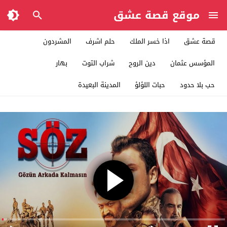
موقع قصة عشق
قصة عشق
اذا خسر الملك
حلم اشرف
المشردون
المؤسس عثمان
دين الروح
شراب التوت
بهار
حب بلا حدود
حبات اللؤلؤ
المدينة البعيدة