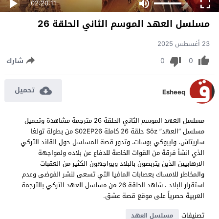
02:20:11
مسلسل العهد الموسم الثاني الحلقة 26
23 أغسطس 2025
0
0
شارك
تحميل
Esheeq
مسلسل العهد الموسم الثاني الحلقة 26 مترجمة مشاهدة وتحميل
مسلسل “العهد” Söz حلقة 26 كاملة S02EP26 من بطولة تولغا
ساريتاش، وايبوكي بوسات، وتدور قصة المسلسل حول القائد التركي
الذي انشأ فرقة من القوات الخاصة للدفاع عن بلاده ولمواجهة
الارهابيين الذين يتربصون بالبلاد ويواجهون الكثير من العقبات
والمخاطر للامساك بعصابات المافيا التي تسعى لنشر الفوضى وعدم
استقرار البلاد ، شاهد الحلقة 26 من مسلسل العهد التركي بالترجمة
العربية حصرياً على موقع قصة عشق.
تصنيفات
مسلسل العهد