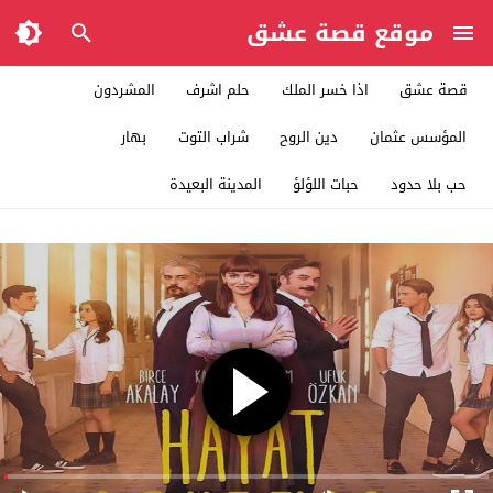
موقع قصة عشق
قصة عشق
اذا خسر الملك
حلم اشرف
المشردون
المؤسس عثمان
دين الروح
شراب التوت
بهار
حب بلا حدود
حبات اللؤلؤ
المدينة البعيدة