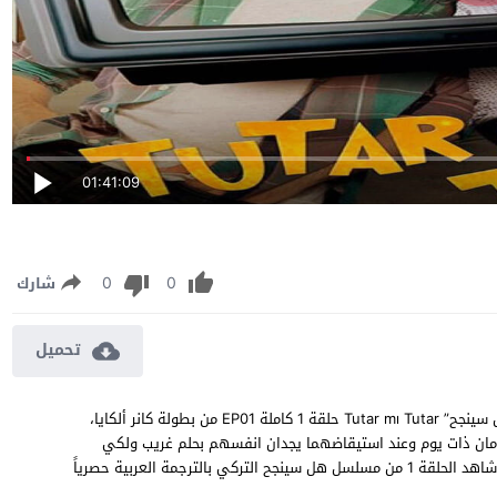
01:41:09
0
0
شارك
تحميل
مسلسل هل سينجح الحلقة 1 مترجمة مشاهدة وتحميل مسلسل “هل سينجح” Tutar mı Tutar حلقة 1 كاملة EP01 من بطولة كانر ألكايا،
امان ذات يوم وعند استيقاضهما يجدان انفسهم بحلم غريب ولكي
يعودان للواقع يجب عليهم اجتياز بعض المراحل للوصول لهدفهم ، شاهد الحلقة 1 من مسلسل هل سينجح التركي بالترجمة العربية حصرياً