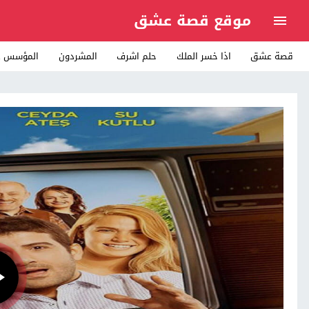
موقع قصة عشق
قصة عشق
اذا خسر الملك
حلم اشرف
المشردون
المؤسس ع