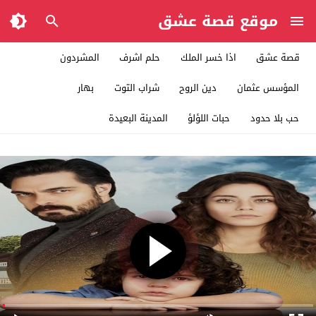
موقع قصة عشق
قصة عشق
اذا خسر الملك
حلم اشرف
المشردون
المؤسس عثمان
دين الروح
شراب التوت
بهار
حب بلا حدود
حبات اللؤلؤ
المدينة البعيدة