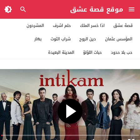
موقع قصة عشق
قصة عشق
اذا خسر الملك
حلم اشرف
المشردون
المؤسس عثمان
دين الروح
شراب التوت
بهار
حب بلا حدود
حبات اللؤلؤ
المدينة البعيدة