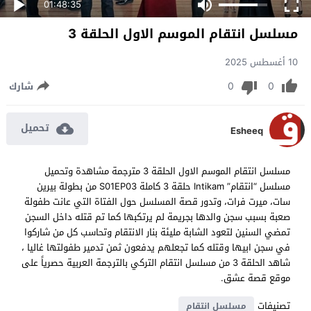
01:48:35
مسلسل انتقام الموسم الاول الحلقة 3
10 أغسطس 2025
0
0
شارك
تحميل
Esheeq
مسلسل انتقام الموسم الاول الحلقة 3 مترجمة مشاهدة وتحميل
مسلسل “انتقام” Intikam حلقة 3 كاملة S01EP03 من بطولة بيرين
سات، ميرت فرات، وتدور قصة المسلسل حول الفتاة التي عانت طفولة
صعبة بسبب سجن والدها بجريمة لم يرتكبها كما تم قتله داخل السجن
تمضي السنين لتعود الشابة مليئة بنار الانتقام وتحاسب كل من شاركوا
في سجن ابيها وقتله كما تجعلهم يدفعون ثمن تدمير طفولتها غاليا ،
شاهد الحلقة 3 من مسلسل انتقام التركي بالترجمة العربية حصرياً على
موقع قصة عشق.
تصنيفات
مسلسل انتقام