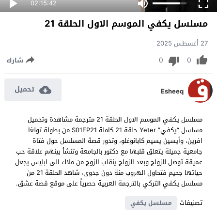
02:15:42
مسلسل يكفي الموسم الاول الحلقة 21
27 أغسطس 2025
0
0
شارك
تحميل
Esheeq
مسلسل يكفي الموسم الاول الحلقة 21 مترجمة مشاهدة وتحميل
مسلسل “يكفي” Yeter حلقة 21 كاملة S01EP21 من بطولة تولغا
افرين، وأيسين يسيم كابانوغلو، وتدور قصة المسلسل حول فتاة
جامعية جميلة يتعلق قلبها مع دكتور بالجامعة وتنشأ بينهم علاقة حب
عميقة توصل للزواج وبعد الزواج ينقلب الزوج من ملاك الى ابليس يجعل
حياتها جحيم فتحاول الهروب منة دون جدوى، شاهد الحلقة 21 من
مسلسل يكفي التركي بالترجمة العربية حصرياً على موقع قصة عشق.
تصنيفات
مسلسل يكفي