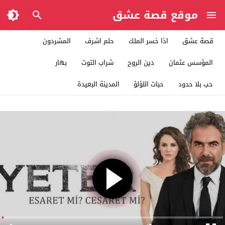
موقع قصة عشق
قصة عشق
اذا خسر الملك
حلم اشرف
المشردون
المؤسس عثمان
دين الروح
شراب التوت
بهار
حب بلا حدود
حبات اللؤلؤ
المدينة البعيدة