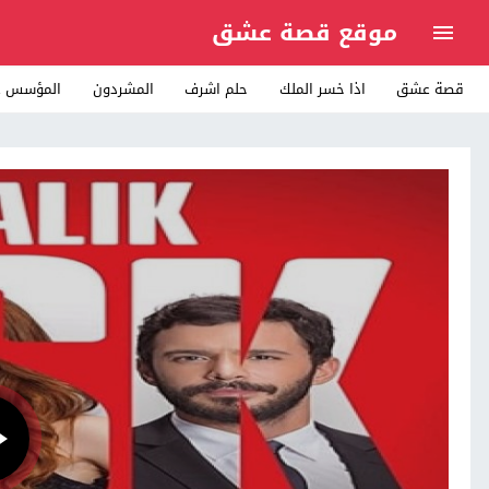
موقع قصة عشق
قصة عشق
اذا خسر الملك
حلم اشرف
المشردون
المؤسس ع