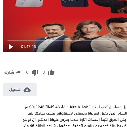
01:47:25
0
0
شارك
تحميل
مسلسل حب للايجار الموسم الاول الحلقة 46 مترجمة مشاهدة وتحميل مسلسل “حب للايجار” Kiralık Aşk حلقة 46 كاملة S01EP46 من
لفتاة التي تعيل اسرتها وتسعى لاسعادهم تنقلب حياتها بعد
كل الطرق لتبدأ الاحداث اثارة عندما يعرض عليها احدهم ان توقع
شاب ثري في حبها مقابل المال وتواجه الكثير من العقبات التي تعرض بطريقة كوميدية درامية لتحقيق هدفها ، شاهد الحلقة 46 من