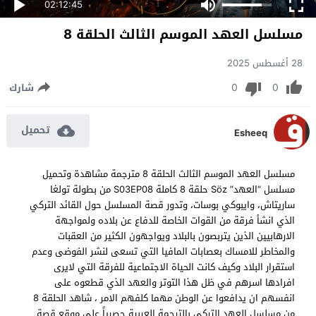
02:12:45
مسلسل العهد الموسم الثالث الحلقة 8
28 أغسطس 2025
0
0
شارك
تحميل
Esheeq
مسلسل العهد الموسم الثالث الحلقة 8 مترجمة مشاهدة وتحميل
مسلسل “العهد” Söz حلقة 8 كاملة S03EP08 من بطولة تولغا
ساريتاش، وايبوكي بوسات، وتدور قصة المسلسل حول القائد التركي
الذي انشأ فرقة من القوات الخاصة للدفاع عن بلاده ولمواجهة
الارهابيين الذين يتربصون بالبلاد ويواجهون الكثير من العقبات
والمخاطر للامساك بعصابات المافيا التي تسعى لنشر الفوضى وعدم
استقرار البلاد وكيف كانت الحياة الاجتماعية للفرقة التي لايرى
افرادها اسرهم في ظل هذا التوتر والعهد الذي قطعوه على
انفسهم ان يدافعوا عن الوطن مهما كلفهم الامر ، شاهد الحلقة 8
من مسلسل العهد التركي بالترجمة العربية حصرياً على موقع قصة