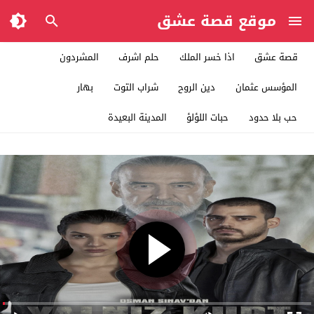
موقع قصة عشق
قصة عشق
اذا خسر الملك
حلم اشرف
المشردون
المؤسس عثمان
دين الروح
شراب التوت
بهار
حب بلا حدود
حبات اللؤلؤ
المدينة البعيدة