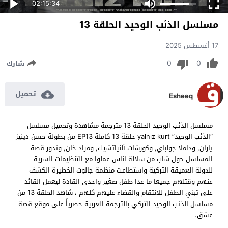
02:15:34
مسلسل الذئب الوحيد الحلقة 13
17 أغسطس 2025
0
0
شارك
تحميل
Esheeq
مسلسل الذئب الوحيد الحلقة 13 مترجمة مشاهدة وتحميل مسلسل
“الذئب الوحيد” yalnız kurt حلقة 13 كاملة EP13 من بطولة حسن دينيز
ياران, وداملا جولباي, وكورشات ألنياتشيك, ومراد خان, وتدور قصة
المسلسل حول شاب من سلالة اناس عملوا مع التنظيمات السرية
للدولة العميقة التركية واستطاعت منظمة جالوت الخطيرة الكشف
عنهم وقتلهم جميعا ما عدا طفل صغير واحدى القادة ليعمل القائد
على تبني الطفل للانتقام والقضاء عليهم كلهم ، شاهد الحلقة 13 من
مسلسل الذئب الوحيد التركي بالترجمة العربية حصرياً على موقع قصة
عشق.