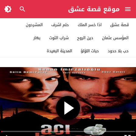
موقع قصة عشق
قصة عشق
اذا خسر الملك
حلم اشرف
المشردون
المؤسس عثمان
دين الروح
شراب التوت
بهار
حب بلا حدود
حبات اللؤلؤ
المدينة البعيدة