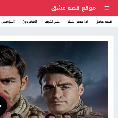
موقع قصة عشق
قصة عشق
اذا خسر الملك
حلم اشرف
المشردون
المؤسس ع