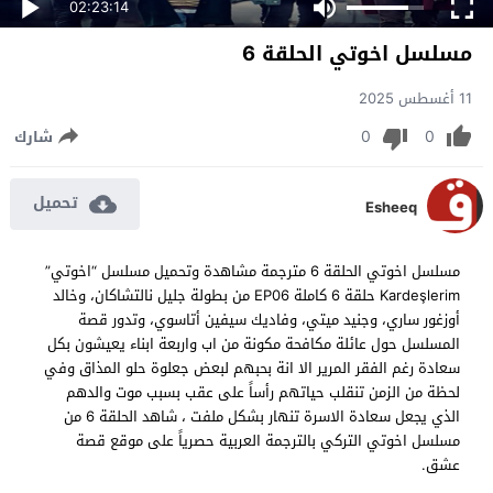
02:23:14
مسلسل اخوتي الحلقة 6
11 أغسطس 2025
0
0
شارك
تحميل
Esheeq
مسلسل اخوتي الحلقة 6 مترجمة مشاهدة وتحميل مسلسل “اخوتي”
Kardeşlerim حلقة 6 كاملة EP06 من بطولة جليل نالتشاكان، وخالد
أوزغور ساري، وجنيد ميتي، وفاديك سيفين أتاسوي، وتدور قصة
المسلسل حول عائلة مكافحة مكونة من اب واربعة ابناء يعيشون بكل
سعادة رغم الفقر المرير الا انة بحبهم لبعض جعلوة حلو المذاق وفي
لحظة من الزمن تنقلب حياتهم رأساً على عقب بسبب موت والدهم
الذي يجعل سعادة الاسرة تنهار بشكل ملفت ، شاهد الحلقة 6 من
مسلسل اخوتي التركي بالترجمة العربية حصرياً على موقع قصة
عشق.