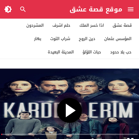
موقع قصة عشق
قصة عشق
اذا خسر الملك
حلم اشرف
المشردون
المؤسس عثمان
دين الروح
شراب التوت
بهار
حب بلا حدود
حبات اللؤلؤ
المدينة البعيدة