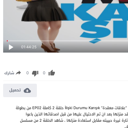
01:44:25
0
0
شارك
تحميل
مسلسل علاقات معقدة الحلقة 2 مترجمة مشاهدة وتحميل مسلسل “علاقات معقدة” İlişki Durumu Karışık حلقة 2 كاملة EP02 من بطولة
نزلها بعد ان تم الاحتيال عليها من قبل اصدقائها الذين باعوا
منزلها لشاب غني والذي يعرض على الفتاة ان تتزوجه على الورق لاثارة غيرة حبيبته مقابل استعادة منزلها ، شاهد الحلقة 2 من مسلسل
ق.