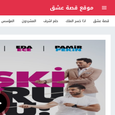
موقع قصة عشق
قصة عشق
اذا خسر الملك
حلم اشرف
المشردون
المؤسس ع