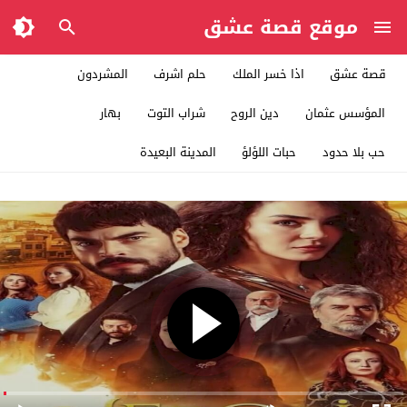
موقع قصة عشق
قصة عشق
اذا خسر الملك
حلم اشرف
المشردون
المؤسس عثمان
دين الروح
شراب التوت
بهار
حب بلا حدود
حبات اللؤلؤ
المدينة البعيدة