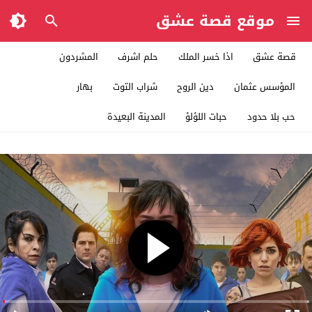
موقع قصة عشق
قصة عشق
اذا خسر الملك
حلم اشرف
المشردون
المؤسس عثمان
دين الروح
شراب التوت
بهار
حب بلا حدود
حبات اللؤلؤ
المدينة البعيدة