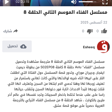
02:23:15
مسلسل الفناء الموسم الثاني الحلقة 8
22 أغسطس 2025
0
0
شارك
تحميل
Esheeq
مسلسل الفناء الموسم الثاني الحلقة 8 مترجمة مشاهدة وتحميل
مسلسل “الفناء” Avlu حلقة 8 كاملة S02EP08 من بطولة ديميت
ايفجار، وجيران موراي، وتدور قصة المسلسل حول الفتاة التي اطلقت
النار على ابيها اثناء ضربه لوالدتها والتي كانت تعاني باستمرار من
تعنيف زوجها لها وهنا تحمي الام ابنتها من السجن وتعترف انها التي
قتلت زوجها لتبدأ الاحداث اثارة فور دخولها السجن وتنقلب حياتها
راسا على عقب عندما تختلط باخطر السجينات وتجد نفسها في عالم آخر
مليئ بالكوارث ، شاهد الحلقة 8 من مسلسل الفناء التركي بالترجمة
العربية حصرياً على موقع قصة عشق.