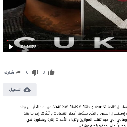
02:15:22
0
0
شارك
تحميل
مسلسل الحفرة الموسم الرابع الحلقة 5 مترجمة مشاهدة وتحميل مسلسل “الحفرة” çukur حلقة 5 كاملة S04EP05 من بطولة أراس بولوت
 إسطنبول الحفرة والذي تحكمه أخطر العصابات وأكثرها إجراما بعد
لي الي حيه تقلب الموازين وتزداد الأحداث إثارة وخطورة في