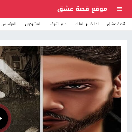
موقع قصة عشق
قصة عشق
اذا خسر الملك
حلم اشرف
المشردون
المؤسس ع