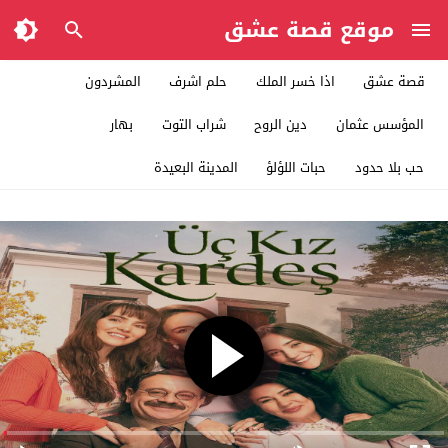
موقع قصة عشق
قصة عشق
اذا خسر الملك
حلم اشرف
المشردون
المؤسس عثمان
دين الروح
شراب التوت
بهار
حب بلا حدود
حبات اللؤلؤ
المدينة البعيدة