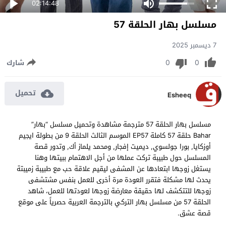
02:14:48
مسلسل بهار الحلقة 57
7 ديسمبر 2025
0
0
شارك
تحميل
Esheeq
مسلسل بهار الحلقة 57 مترجمة مشاهدة وتحميل مسلسل “بهار”
Bahar حلقة 57 كاملة EP57 الموسم الثالث الحلقة 9 من بطولة ايجيم
أوزكايا, بورا جولسوي, ديميت إفجار, ومحمد يلماز أك, وتدور قصة
المسلسل حول طبيبة تركت عملها من أجل الاهتمام ببيتها وهنا
يستغل زوجها ابتعادها عن المشفى ليقيم علاقة حب مع طبيبة زميبتة
يحدث لها مشكلة فتقرر العودة مرة أخرى للعمل بنفس مشتشفى
زوجها للتتكشف لها حقيقة معارضة زوجها لعودتها للعمل، شاهد
الحلقة 57 من مسلسل بهار التركي بالترجمة العربية حصرياً على موقع
قصة عشق.