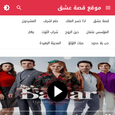
موقع قصة عشق
قصة عشق
اذا خسر الملك
حلم اشرف
المشردون
المؤسس عثمان
دين الروح
شراب التوت
بهار
حب بلا حدود
حبات اللؤلؤ
المدينة البعيدة