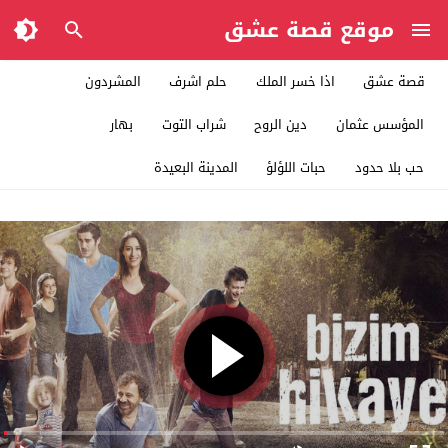
موقع قصة عشق
قصة عشق
اذا خسر الملك
حلم اشرف
المشردون
المؤسس عثمان
دين الروح
شراب التوت
بهار
حب بلا حدود
حبات اللؤلؤ
المدينة البعيدة