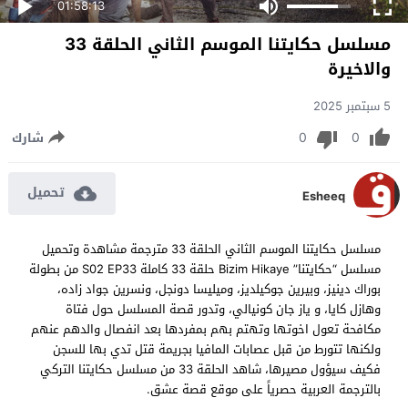
01:58:13
مسلسل حكايتنا الموسم الثاني الحلقة 33
والاخيرة
5 سبتمبر 2025
0
0
شارك
تحميل
Esheeq
مسلسل حكايتنا الموسم الثاني الحلقة 33 مترجمة مشاهدة وتحميل
مسلسل “حكايتنا” Bizim Hikaye حلقة 33 كاملة S02 EP33 من بطولة
بوراك دينيز، وبيرين جوكيلديز، وميليسا دونجل، ونسرين جواد زاده،
وهازل كايا، و ياز جان كونيالي، وتدور قصة المسلسل حول فتاة
مكافحة تعول اخوتها وتهتم بهم بمفردها بعد انفصال والدهم عنهم
ولكنها تتورط من قبل عصابات المافيا بجريمة قتل تدي بها للسجن
فكيف سيؤول مصيرها، شاهد الحلقة 33 من مسلسل حكايتنا التركي
بالترجمة العربية حصرياً على موقع قصة عشق.