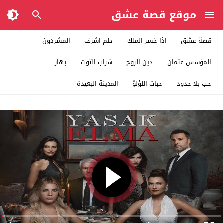
موقع قصة عشق
قصة عشق
اذا خسر الملك
حلم اشرف
المشردون
المؤسس عثمان
دين الروح
شراب التوت
بهار
حب بلا حدود
حبات اللؤلؤ
المدينة البعيدة