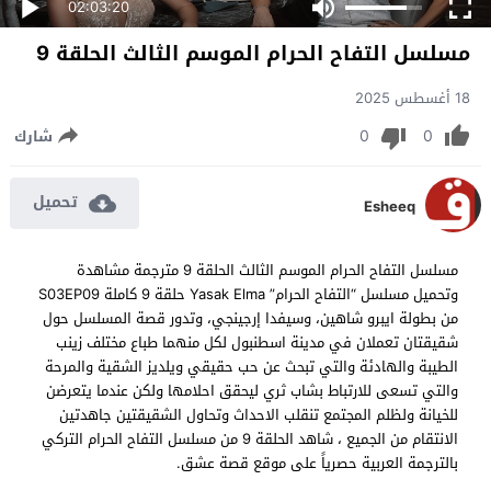
02:03:20
مسلسل التفاح الحرام الموسم الثالث الحلقة 9
18 أغسطس 2025
0
0
شارك
تحميل
Esheeq
مسلسل التفاح الحرام الموسم الثالث الحلقة 9 مترجمة مشاهدة
وتحميل مسلسل “التفاح الحرام” Yasak Elma حلقة 9 كاملة S03EP09
من بطولة ايبرو شاهين، وسيفدا إرجينجي، وتدور قصة المسلسل حول
شقيقتان تعملان في مدينة اسطنبول لكل منهما طباع مختلف زينب
الطيبة والهادئة والتي تبحث عن حب حقيقي ويلديز الشقية والمرحة
والتي تسعى للارتباط بشاب ثري ليحقق احلامها ولكن عندما يتعرضن
للخيانة ولظلم المجتمع تنقلب الاحداث وتحاول الشقيقتين جاهدتين
الانتقام من الجميع ، شاهد الحلقة 9 من مسلسل التفاح الحرام التركي
بالترجمة العربية حصرياً على موقع قصة عشق.