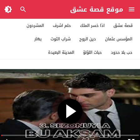
موقع قصة عشق
قصة عشق
اذا خسر الملك
حلم اشرف
المشردون
المؤسس عثمان
دين الروح
شراب التوت
بهار
حب بلا حدود
حبات اللؤلؤ
المدينة البعيدة