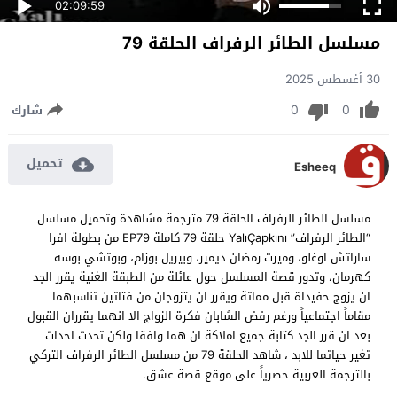
02:09:59
مسلسل الطائر الرفراف الحلقة 79
30 أغسطس 2025
0
0
شارك
تحميل
Esheeq
مسلسل الطائر الرفراف الحلقة 79 مترجمة مشاهدة وتحميل مسلسل
“الطائر الرفراف” YalıÇapkını حلقة 79 كاملة EP79 من بطولة افرا
ساراتش اوغلو، وميرت رمضان ديمير، وبيريل بوزام، وبوتشي بوسه
كهرمان، وتدور قصة المسلسل حول عائلة من الطبقة الغنية يقرر الجد
ان يزوج حفيداة قبل مماتة ويقرر ان يتزوجان من فتاتين تناسبهما
مقاماً اجتماعياً ورغم رفض الشابان فكرة الزواج الا انهما يقرران القبول
بعد ان قرر الجد كتابة جميع املاكة ان هما وافقا ولكن تحدث احداث
تغير حياتما للابد ، شاهد الحلقة 79 من مسلسل الطائر الرفراف التركي
بالترجمة العربية حصرياً على موقع قصة عشق.