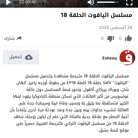
02:09:40
مسلسل الياقوت الحلقة 18
28 أغسطس 2025
0
0
شارك
تحميل
Esheeq
مسلسل الياقوت الحلقة 18 مترجمة مشاهدة وتحميل مسلسل
“الياقوت” Safir حلقة 18 كاملة EP18 من بطولة أوزجه ياغيز، الهان
شان، وبوراك بيركاي أكغول، وتدور قصة المسلسل حول عائلة
غولسويس من أكبر العائلات التي تسكن منطقة كابادوكيا يعود ابنها
الكبير فتستقبلة بما يليق بة وبسبب وفاة ابية وسيطرة جدة على
العائلة تنشىء عداوات بينه وبين جدة وعند عودتة مرة أخرى يتفاجأ بأن
أخية الاصغر مع علاقة جدية بالفتاة التي حلم أن تكون زوجتة، شاهد
الحلقة 18 من مسلسل الياقوت التركي بالترجمة العربية حصرياً على
موقع قصة عشق.