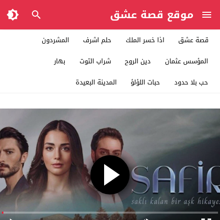
موقع قصة عشق
قصة عشق
اذا خسر الملك
حلم اشرف
المشردون
المؤسس عثمان
دين الروح
شراب التوت
بهار
حب بلا حدود
حبات اللؤلؤ
المدينة البعيدة